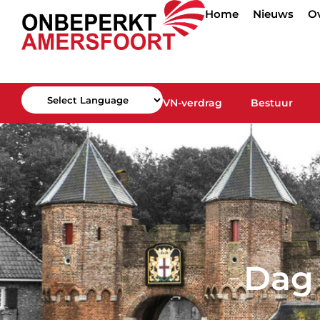
Home
Nieuws
O
VN-verdrag
Bestuur
Powered by
Dag 