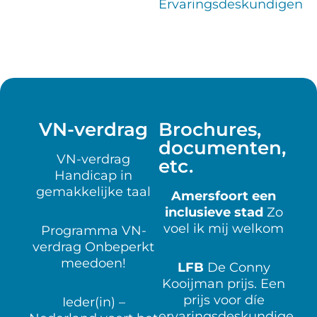
Ervaringsdeskundigen
VN-verdrag
Brochures,
documenten,
VN-verdrag
etc.
Handicap in
gemakkelijke taal
Amersfoort een
inclusieve stad
Zo
voel ik mij welkom
Programma VN-
verdrag Onbeperkt
meedoen!
LFB
De Conny
Kooijman prijs
. Een
prijs voor díe
Ieder(in) –
ervaringsdeskundige,