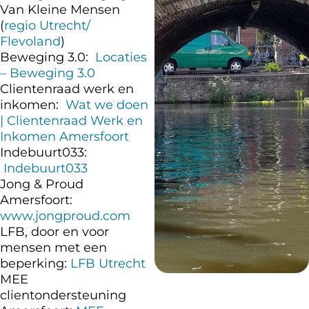
Van Kleine Mensen
(
regio Utrecht/
Flevoland
)
Beweging 3.0:
Locaties
– Beweging 3.0
Clientenraad werk en
inkomen:
Wat we doen
| Clientenraad Werk en
Inkomen Amersfoort
Indebuurt033:
Indebuurt033
Jong & Proud
Amersfoort:
www.jongproud.com
LFB, door en voor
mensen met een
beperking:
LFB Utrecht
MEE
clientondersteuning