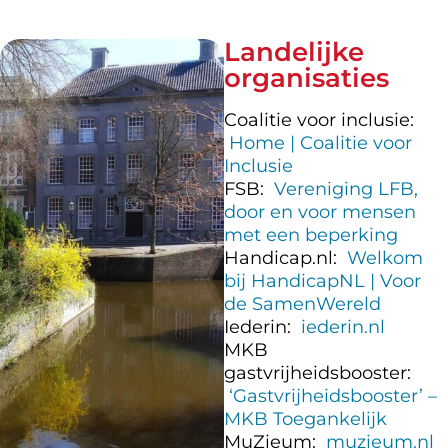
Landelijke
organisaties
Coalitie voor inclusie:
Home | Coalitie voor
Inclusie
FSB:
Vereniging LFB,
door en voor mensen
met een beperking
Handicap.nl:
Welkom
bij HandicapNL | Voor
de SamenWereld
Iederin:
iederin.nl
MKB
gastvrijheidsbooster:
‘Gastvrijheidsbooster’ –
MKB Toegankelijk
MuZieum:
muzieum.nl