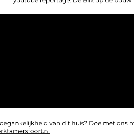
youtube reportage:
De Blik op de bouw |
oegankelijkheid van dit huis? Doe met ons m
ktamersfoort.nl