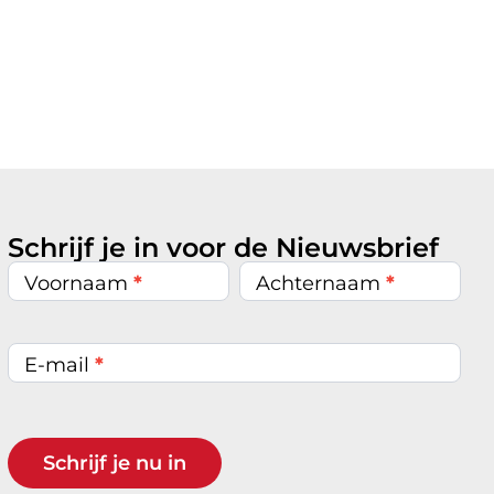
Schrijf je in voor de Nieuwsbrief
Nieuwsbrief
inschrijven
Voornaam
*
Achternaam
*
E-mail
*
Schrijf je nu in