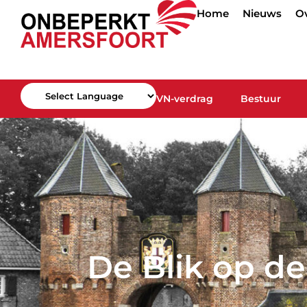
Home
Nieuws
O
VN-verdrag
Bestuur
Powered by
De Blik op d