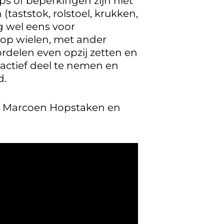
s of beperkingen zijn niet
(taststok, rolstoel, krukken,
g wel eens voor
e op wielen, met ander
delen even opzij zetten en
actief deel te nemen en
d.
en Marcoen Hopstaken en