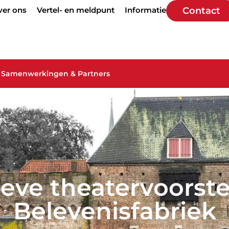
ver ons
Vertel- en meldpunt
Informatie
Contact
Samenwerkingen & Partners
ieve theatervoorste
Belevenisfabriek