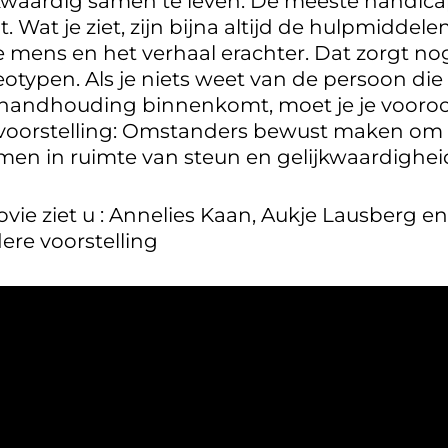
waardig samen te leven. De meeste handicap
 Wat je ziet, zijn bijna altijd de hulpmiddelen 
de mens en het verhaal erachter. Dat zorgt no
eotypen. Als je niets weet van de persoon di
-handhouding binnenkomt, moet je je vooroor
 voorstelling: Omstanders bewust maken om 
men in ruimte van steun en gelijkwaardighei
vie ziet u : Annelies Kaan, Aukje Lausberg 
ere voorstelling