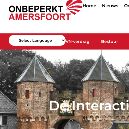
Home
Nieuws
O
VN-verdrag
Bestuur
Powered by
De Interact