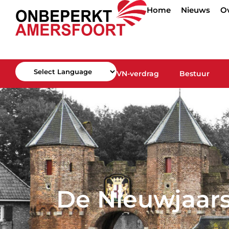
Home
Nieuws
O
VN-verdrag
Bestuur
Powered by
De Nieuwjaars