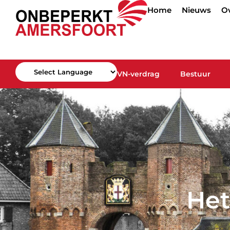
Home
Nieuws
O
VN-verdrag
Bestuur
Powered by
Het