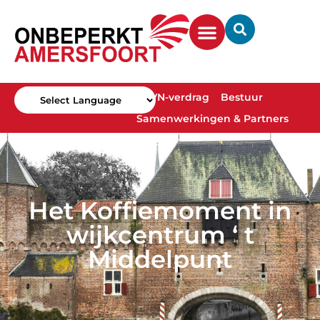
VN-verdrag
Bestuur
Samenwerkingen & Partners
Powered by
Het Koffiemoment in
wijkcentrum ‘ t
Middelpunt