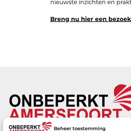
nieuwste inzichten en prakt
Breng nu hier een bezoek
Beheer toestemming
E-mail:
bestuur@onbeperktamersfoort.nl