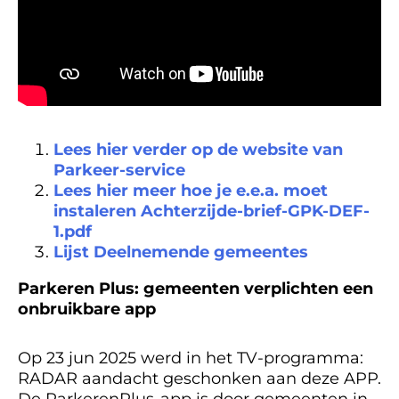
Lees hier verder op de website van
Parkeer-service
Lees hier meer hoe je e.e.a. moet
instaleren Achterzijde-brief-GPK-DEF-
1.pdf
Lijst Deelnemende gemeentes
Parkeren Plus: gemeenten verplichten een
onbruikbare app
Op 23 jun 2025 werd in het TV-programma:
RADAR aandacht geschonken aan deze APP.