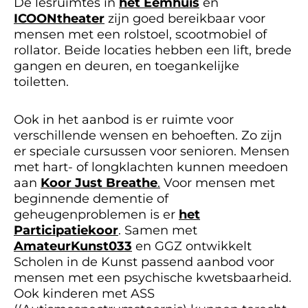
De lesruimtes in
het Eemhuis
en
ICOONtheater
zijn goed bereikbaar voor
mensen met een rolstoel, scootmobiel of
rollator. Beide locaties hebben een lift, brede
gangen en deuren, en toegankelijke
toiletten.
Ook in het aanbod is er ruimte voor
verschillende wensen en behoeften. Zo zijn
er speciale cursussen voor senioren. Mensen
met hart- of longklachten kunnen meedoen
aan
Koor Just Breathe
.
Voor mensen met
beginnende dementie of
geheugenproblemen is er
het
Participatiekoor
. Samen met
AmateurKunst033
en GGZ ontwikkelt
Scholen in de Kunst passend aanbod voor
mensen met een psychische kwetsbaarheid.
Ook kinderen met ASS