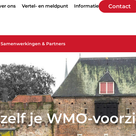
ver ons
Vertel- en meldpunt
Informatie
Contact
Samenwerkingen & Partners
zelf je WMO-voorz