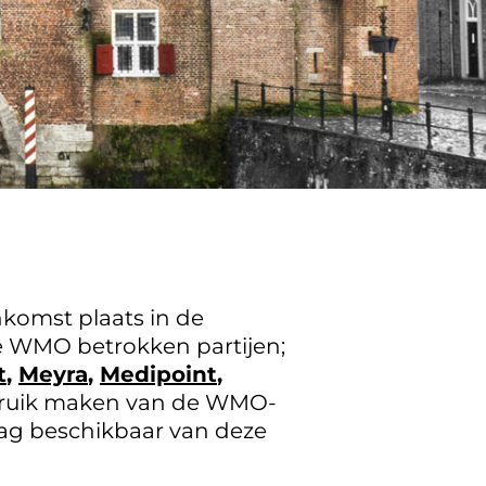
komst plaats in de
de WMO betrokken partijen;
t
,
Meyra
,
Medipoint
,
ebruik maken van de WMO-
lag beschikbaar van deze