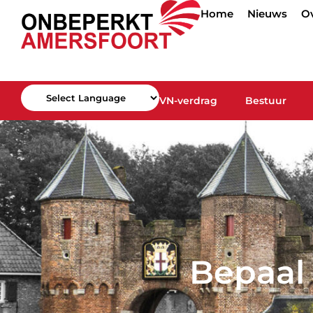
Home
Nieuws
O
VN-verdrag
Bestuur
Powered by
Bepaal 