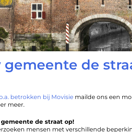
gemeente de straa
 o.a. betrokken bij Movisie
mailde ons een mooi
der meer.
gemeente de straat op!
nderzoeken mensen met verschillende beper