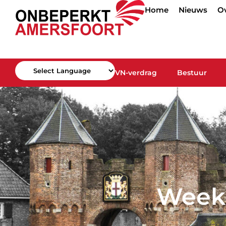
Home
Nieuws
O
VN-verdrag
Bestuur
Powered by
Week 